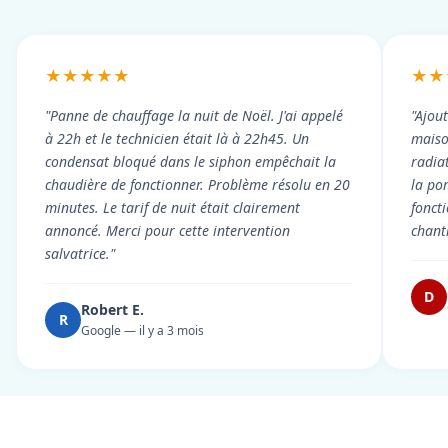
★★★★★
★★
"Panne de chauffage la nuit de Noël. J'ai appelé
"Ajou
à 22h et le technicien était là à 22h45. Un
maiso
condensat bloqué dans le siphon empêchait la
radiat
chaudière de fonctionner. Problème résolu en 20
la po
minutes. Le tarif de nuit était clairement
fonct
annoncé. Merci pour cette intervention
chant
salvatrice."
D
Robert E.
R
Google — il y a 3 mois