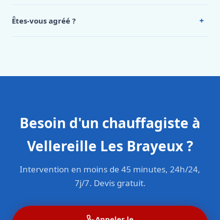
Oui, 24h/7, y compris dimanches et jours fériés.
Intervention en moins de 45 minutes en zone urbaine.
+
Êtes-vous agréé ?
Oui. Sanichauffe est une entreprise enregistrée et assurée
en responsabilité civile professionnelle. Nos techniciens
sont formés aux normes belges (NBN, CERGA, STS 62).
Besoin d'un chauffagiste à
Vellereille Les Brayeux ?
Intervention en moins de 45 minutes, 24h/24,
7j/7. Devis gratuit.
Appeler le