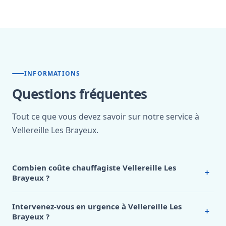
INFORMATIONS
Questions fréquentes
Tout ce que vous devez savoir sur notre service à
Vellereille Les Brayeux.
Combien coûte chauffagiste Vellereille Les
+
Brayeux ?
Nos tarifs sont publics et figurent dans le
tableau des prix
de notre hub service. Pour un devis personnalisé à
Intervenez-vous en urgence à Vellereille Les
+
Vellereille Les Brayeux, appelez le 0472 53 24 26.
Brayeux ?