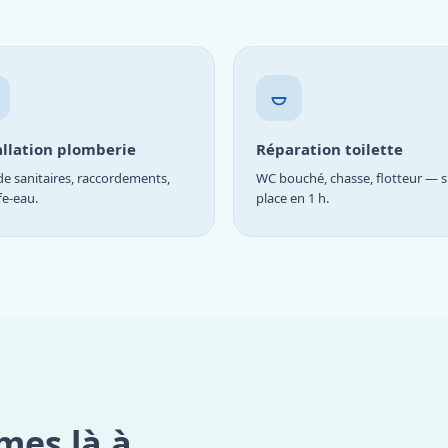
allation plomberie
Réparation toilette
e sanitaires, raccordements,
WC bouché, chasse, flotteur — s
fe-eau.
place en 1 h.
mes là à