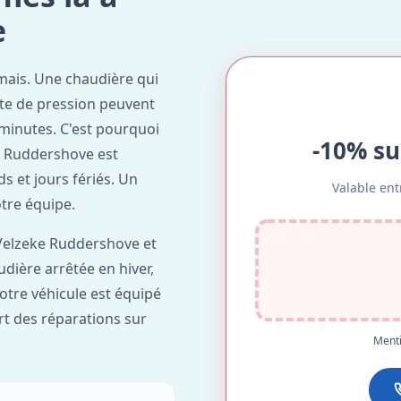
e
mais. Une chaudière qui
te de pression peuvent
minutes. C'est pourquoi
-10% su
 Ruddershove est
ds et jours fériés. Un
Valable ent
otre équipe.
Velzeke Ruddershove et
udière arrêtée en hiver,
Notre véhicule est équipé
rt des réparations sur
Menti