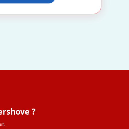
ershove ?
it.