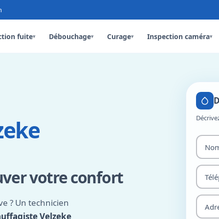
n
tion fuite
Débouchage
Curage
Inspection caméra
▾
▾
▾
▾
D
Décrive
zeke
uver votre confort
e ? Un technicien
uffagiste Velzeke