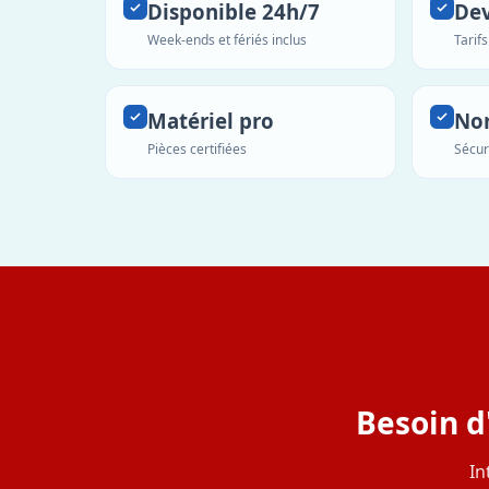
Disponible 24h/7
Dev
Week-ends et fériés inclus
Tarif
Matériel pro
No
Pièces certifiées
Sécur
Besoin d
In