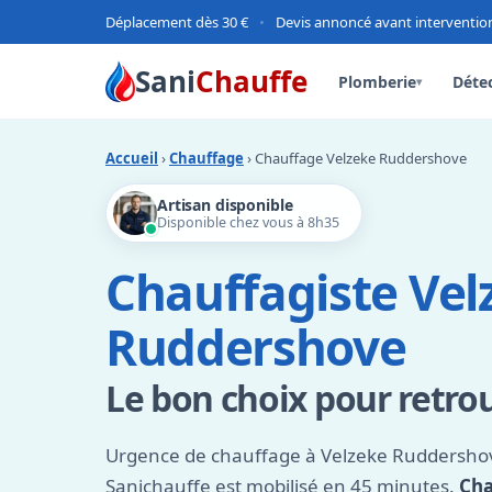
Déplacement dès 30 €
•
Devis annoncé avant interventio
Sani
Chauffe
Plomberie
Détec
▾
Accueil
›
Chauffage
› Chauffage Velzeke Ruddershove
Artisan disponible
Disponible chez vous à 8h35
Chauffagiste Vel
Ruddershove
Le bon choix pour retro
Urgence de chauffage à Velzeke Ruddershov
Sanichauffe est mobilisé en 45 minutes.
Cha