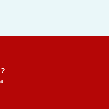
 ?
it.