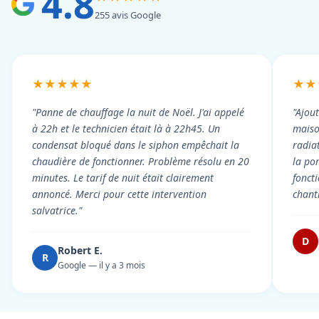
4.8
255 avis Google
★★★★★
★★
"Panne de chauffage la nuit de Noël. J'ai appelé
"Ajou
à 22h et le technicien était là à 22h45. Un
maiso
condensat bloqué dans le siphon empêchait la
radiat
chaudière de fonctionner. Problème résolu en 20
la po
minutes. Le tarif de nuit était clairement
fonct
annoncé. Merci pour cette intervention
chant
salvatrice."
D
Robert E.
R
Google — il y a 3 mois