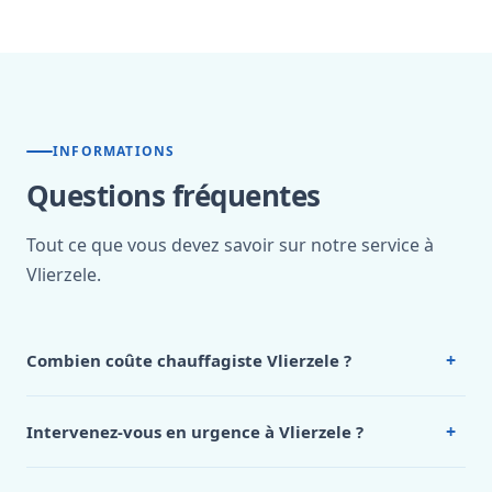
INFORMATIONS
Questions fréquentes
Tout ce que vous devez savoir sur notre service à
Vlierzele.
+
Combien coûte chauffagiste Vlierzele ?
Nos tarifs sont publics et figurent dans le
tableau des prix
de notre hub service. Pour un devis personnalisé à
+
Intervenez-vous en urgence à Vlierzele ?
Vlierzele, appelez le 0472 53 24 26.
Oui, 24h/7, y compris dimanches et jours fériés.
Intervention en moins de 45 minutes en zone urbaine.