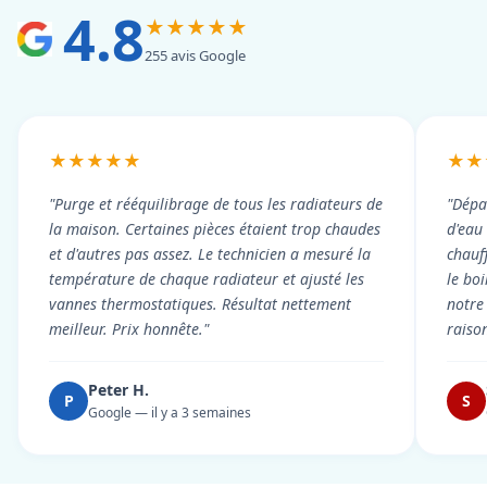
4.8
★★★★★
255 avis Google
★★★★★
★★
"Purge et rééquilibrage de tous les radiateurs de
"Dépa
la maison. Certaines pièces étaient trop chaudes
d'eau
et d'autres pas assez. Le technicien a mesuré la
chauf
température de chaque radiateur et ajusté les
le boi
vannes thermostatiques. Résultat nettement
notre
meilleur. Prix honnête."
raiso
Peter H.
P
S
Google — il y a 3 semaines