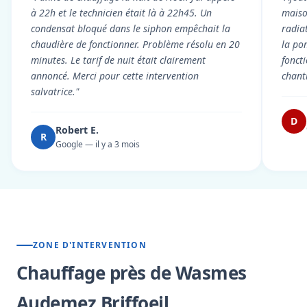
à 22h et le technicien était là à 22h45. Un
maiso
condensat bloqué dans le siphon empêchait la
radiat
chaudière de fonctionner. Problème résolu en 20
la po
minutes. Le tarif de nuit était clairement
fonct
annoncé. Merci pour cette intervention
chant
salvatrice."
D
Robert E.
R
Google — il y a 3 mois
ZONE D'INTERVENTION
Chauffage près de Wasmes
Audemez Briffoeil