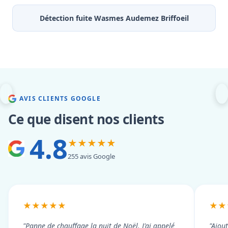
Détection fuite Wasmes Audemez Briffoeil
AVIS CLIENTS GOOGLE
Ce que disent nos clients
4.8
★★★★★
255 avis Google
★★★★★
★★
"Panne de chauffage la nuit de Noël. J'ai appelé
"Ajou