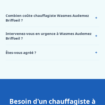
Combien coûte chauffagiste Wasmes Audemez
+
Briffoeil ?
Nos tarifs sont publics et figurent dans le
tableau des prix
de notre hub service. Pour un devis personnalisé à
Intervenez-vous en urgence à Wasmes Audemez
+
Wasmes Audemez Briffoeil, appelez le 0472 53 24 26.
Briffoeil ?
Oui, 24h/7, y compris dimanches et jours fériés.
Intervention en moins de 45 minutes en zone urbaine.
+
Êtes-vous agréé ?
Oui. Sanichauffe est une entreprise enregistrée et assurée
en responsabilité civile professionnelle. Nos techniciens
sont formés aux normes belges (NBN, CERGA, STS 62).
Besoin d'un chauffagiste à