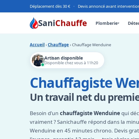
Déplacement dès 30 €
•
Devis annoncé avant interventio
Sani
Chauffe
Plomberie
Détec
▾
Accueil
›
Chauffage
› Chauffage Wenduine
Artisan disponible
Disponible chez vous à 11h20
Chauffagiste We
Un travail net du premi
Besoin d'un
chauffagiste Wenduine
qui déc
vraiment ? Sanichauffe répond dans la minut
Wenduine en 45 minutes chrono. Devis gratuit