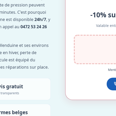
te de pression peuvent
minutes. C'est pourquoi
-10% su
e est disponible
24h/7
, y
Valable ent
Un appel au
0472 53 24 26
Wenduine et ses environs
e en hiver, perte de
icule est équipé du
des réparations sur place.
Menti
is gratuit
s transparents
rmes belges