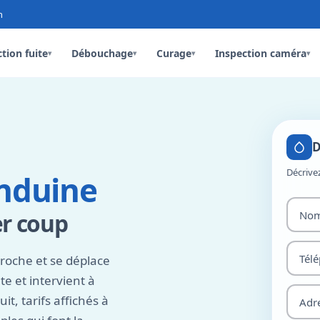
n
tion fuite
Débouchage
Curage
Inspection caméra
▾
▾
▾
▾
D
Décrive
nduine
er coup
roche et se déplace
e et intervient à
, tarifs affichés à