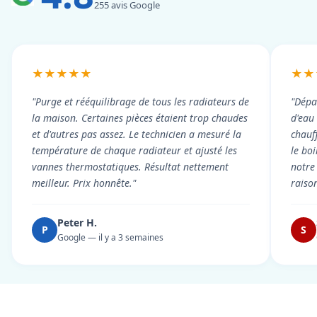
255 avis Google
★★★★★
★★
"Purge et rééquilibrage de tous les radiateurs de
"Dépa
la maison. Certaines pièces étaient trop chaudes
d'eau
et d'autres pas assez. Le technicien a mesuré la
chauf
température de chaque radiateur et ajusté les
le boi
vannes thermostatiques. Résultat nettement
notre
meilleur. Prix honnête."
raiso
Peter H.
P
S
Google — il y a 3 semaines