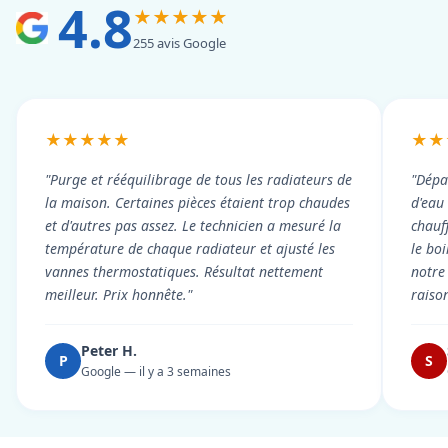
4.8
★★★★★
255 avis Google
★★★★★
★★
"Purge et rééquilibrage de tous les radiateurs de
"Dépa
la maison. Certaines pièces étaient trop chaudes
d'eau
et d'autres pas assez. Le technicien a mesuré la
chauf
température de chaque radiateur et ajusté les
le boi
vannes thermostatiques. Résultat nettement
notre
meilleur. Prix honnête."
raiso
Peter H.
P
S
Google — il y a 3 semaines