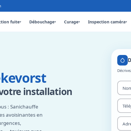
n
tion fuite
Débouchage
Curage
Inspection caméra
▾
▾
▾
▾
D
Décrive
ekevorst
otre installation
us : Sanichauffe
es avoisinantes en
urgences,