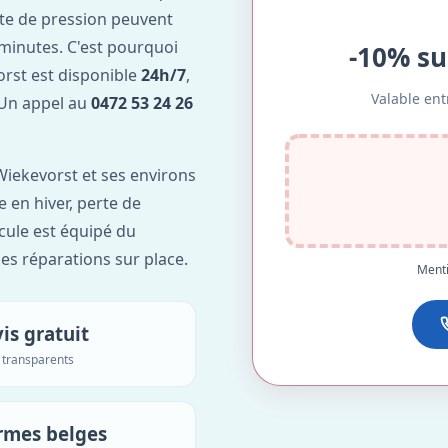
te de pression peuvent
minutes. C'est pourquoi
-10% su
rst est disponible
24h/7
,
Valable ent
. Un appel au
0472 53 24 26
iekevorst et ses environs
e en hiver, perte de
icule est équipé du
des réparations sur place.
Menti
is gratuit
s transparents
rmes belges