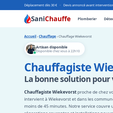
Déplacement dès 30 €
•
Devis annoncé avant interventio
Sani
Chauffe
Plomberie
Détec
▾
Accueil
›
Chauffage
› Chauffage Wiekevorst
Artisan disponible
Disponible chez vous à 22h10
Chauffagiste Wi
La bonne solution pour v
Chauffagiste Wiekevorst
proche de chez vo
intervient à Wiekevorst et dans les commun
moins de 45 minutes. Notre service couvre 