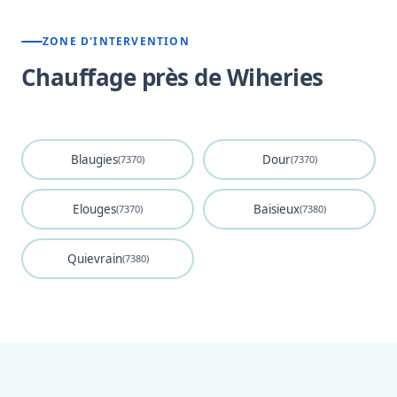
ZONE D'INTERVENTION
Chauffage près de Wiheries
Blaugies
Dour
(7370)
(7370)
Elouges
Baisieux
(7370)
(7380)
Quievrain
(7380)