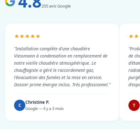
4.8
255 avis Google
★★★★★
★★
"Installation complète d'une chaudière
"Prob
Viessmann à condensation en remplacement de
de cha
notre vieille chaudière atmosphérique. Le
d'éta
chauffagiste a géré le raccordement gaz,
radiat
l'évacuation des fumées et la mise en service.
purgé 
Dossier prime énergie inclus. Très professionnel."
d'exp
Christine P.
C
T
Google — il y a 3 mois