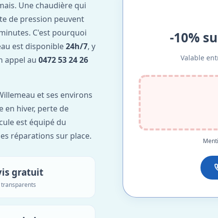
mais. Une chaudière qui
te de pression peuvent
minutes. C'est pourquoi
-10% su
au est disponible
24h/7
, y
Valable ent
Un appel au
0472 53 24 26
illemeau et ses environs
e en hiver, perte de
icule est équipé du
des réparations sur place.
Menti
is gratuit
s transparents