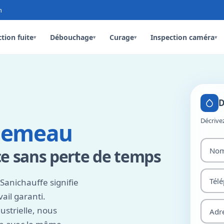
n
tion fuite
Débouchage
Curage
Inspection caméra
▾
▾
▾
▾
D
Décrive
llemeau
ce sans perte de temps
Sanichauffe signifie
vail garanti.
ustrielle, nous