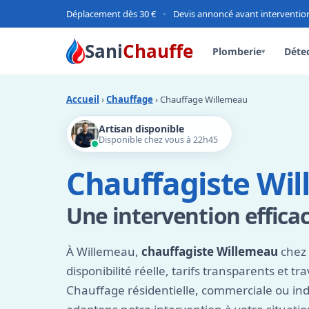
Déplacement dès 30 €
•
Devis annoncé avant interventio
Sani
Chauffe
Plomberie
Détec
▾
Accueil
›
Chauffage
› Chauffage Willemeau
Artisan disponible
Disponible chez vous à 22h45
Chauffagiste Wi
Une intervention effica
À Willemeau,
chauffagiste Willemeau
chez 
disponibilité réelle, tarifs transparents et tra
Chauffage résidentielle, commerciale ou ind