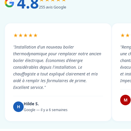
4.8
255 avis Google
★★★★★
★★
"Installation d'un nouveau boiler
"Remp
thermodynamique pour remplacer notre ancien
une c
boiler électrique. Économies d'énergie
chant
considérables depuis l'installation. Le
évacué
chauffagiste a tout expliqué clairement et m'a
et in
aidé à remplir les formulaires de prime.
Impec
Excellent service."
M
Hilde S.
H
Google — il y a 6 semaines