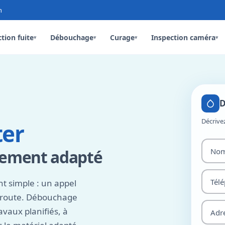
n
tion fuite
Débouchage
Curage
Inspection caméra
▾
▾
▾
▾
D
Décrive
ter
pement adapté
nt simple : un appel
n route. Débouchage
vaux planifiés, à