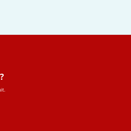
?
it.