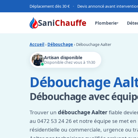
Déplacement dès 30 €
•
Devis annoncé avant interventio
Sani
Chauffe
Plomberie
Détec
▾
Accueil
›
Débouchage
› Débouchage Aalter
Artisan disponible
Disponible chez vous à 1h30
Débouchage Aal
Débouchage avec équi
Trouver un
débouchage Aalter
fiable devie
au 0472 53 24 26 et notre équipe se met e
résidentielle ou commerciale, urgence ou tra