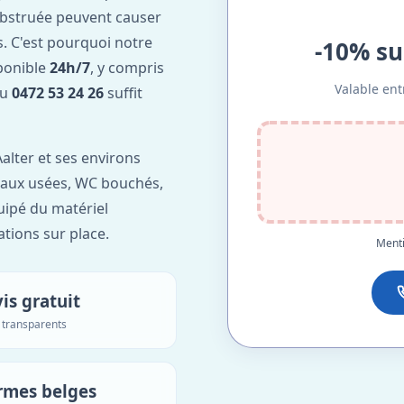
obstruée peuvent causer
. C'est pourquoi notre
-10% su
sponible
24h/7
, y compris
Valable ent
au
0472 53 24 26
suffit
alter et ses environs
'eaux usées, WC bouchés,
uipé du matériel
ations sur place.
Menti
is gratuit
s transparents
rmes belges