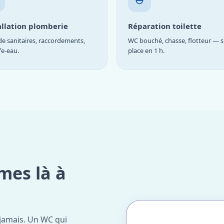
allation plomberie
Réparation toilette
e sanitaires, raccordements,
WC bouché, chasse, flotteur — s
fe-eau.
place en 1 h.
mes là à
jamais. Un WC qui