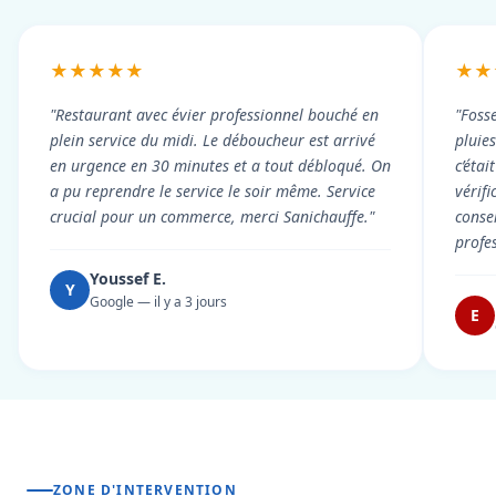
★★★★★
★★
"Restaurant avec évier professionnel bouché en
"Foss
plein service du midi. Le déboucheur est arrivé
pluie
en urgence en 30 minutes et a tout débloqué. On
c’éta
a pu reprendre le service le soir même. Service
vérif
crucial pour un commerce, merci Sanichauffe."
conse
profe
Youssef E.
Y
Google — il y a 3 jours
E
ZONE D'INTERVENTION