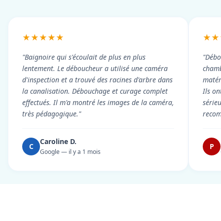
★★★★★
★★
"Baignoire qui s'écoulait de plus en plus
"Débo
lentement. Le déboucheur a utilisé une caméra
chambr
d'inspection et a trouvé des racines d'arbre dans
matér
la canalisation. Débouchage et curage complet
Ils on
effectués. Il m'a montré les images de la caméra,
série
très pédagogique."
reco
Caroline D.
C
P
Google — il y a 1 mois