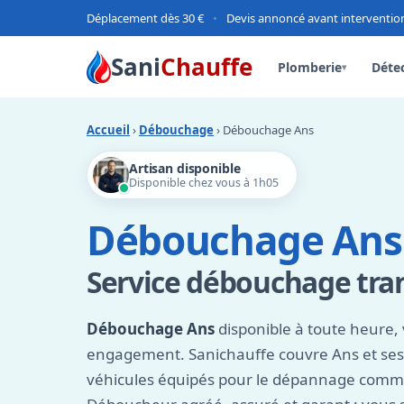
Déplacement dès 30 €
•
Devis annoncé avant interventio
Sani
Chauffe
Plomberie
Détec
▾
Accueil
›
Débouchage
› Débouchage Ans
Artisan disponible
Disponible chez vous à 1h05
Débouchage Ans
Service débouchage tran
Débouchage Ans
disponible à toute heure, 
engagement. Sanichauffe couvre Ans et ses
véhicules équipés pour le dépannage comme 