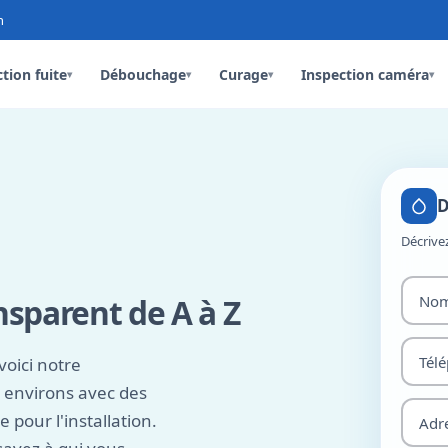
n
tion fuite
Débouchage
Curage
Inspection caméra
▾
▾
▾
▾
D
Décrive
sparent de A à Z
voici notre
 environs avec des
pour l'installation.