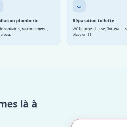
allation plomberie
Réparation toilette
e sanitaires, raccordements,
WC bouché, chasse, flotteur — s
fe-eau.
place en 1 h.
mes là à