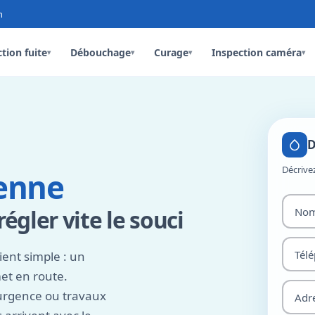
n
tion fuite
Débouchage
Curage
Inspection caméra
▾
▾
▾
▾
D
Décrive
enne
gler vite le souci
ient simple : un
et en route.
urgence ou travaux