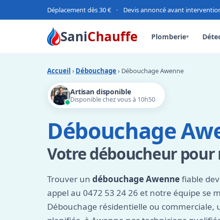
Déplacement dès 30 €
•
Devis annoncé avant interventio
Sani
Chauffe
Plomberie
Détec
▾
Accueil
›
Débouchage
› Débouchage Awenne
Artisan disponible
Disponible chez vous à 10h50
Débouchage Aw
Votre déboucheur pour ré
Trouver un
débouchage Awenne
fiable dev
appel au 0472 53 24 26 et notre équipe se m
Débouchage résidentielle ou commerciale, 