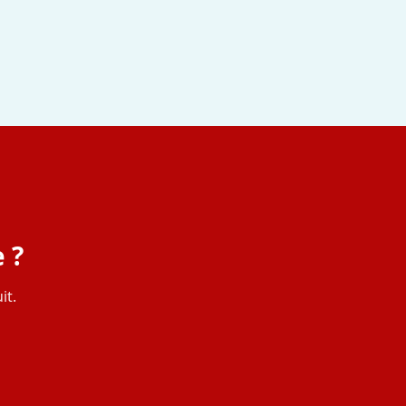
 ?
it.