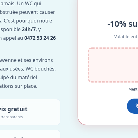
jamais. Un WC qui
obstruée peuvent causer
. C'est pourquoi notre
-10% su
isponible
24h/7
, y
Valable ent
Un appel au
0472 53 24 26
Awenne et ses environs
'eaux usées, WC bouchés,
uipé du matériel
ations sur place.
Menti
is gratuit
s transparents