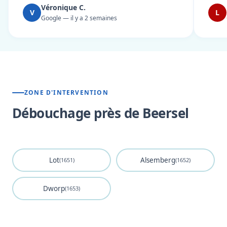
Véronique C.
V
L
Google — il y a 2 semaines
ZONE D'INTERVENTION
Débouchage près de Beersel
Lot
Alsemberg
(1651)
(1652)
Dworp
(1653)