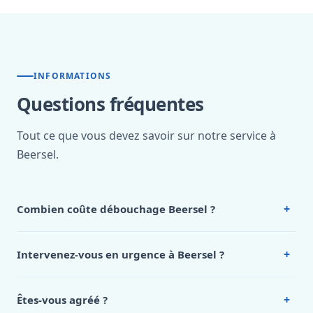
INFORMATIONS
Questions fréquentes
Tout ce que vous devez savoir sur notre service à
Beersel.
+
Combien coûte débouchage Beersel ?
Nos tarifs sont publics et figurent dans le
tableau des prix
de notre hub service. Pour un devis personnalisé à Beersel,
+
Intervenez-vous en urgence à Beersel ?
appelez le 0472 53 24 26.
Oui, 24h/7, y compris dimanches et jours fériés.
Intervention en moins de 45 minutes en zone urbaine.
+
Êtes-vous agréé ?