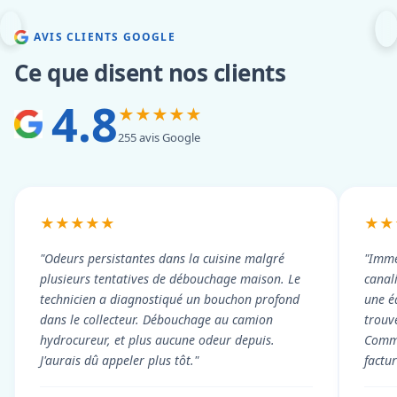
AVIS CLIENTS GOOGLE
Ce que disent nos clients
4.8
★★★★★
255 avis Google
★★★★★
★★
"Odeurs persistantes dans la cuisine malgré
"Imme
plusieurs tentatives de débouchage maison. Le
canal
technicien a diagnostiqué un bouchon profond
une é
dans le collecteur. Débouchage au camion
trouv
hydrocureur, et plus aucune odeur depuis.
Commu
J'aurais dû appeler plus tôt."
factu