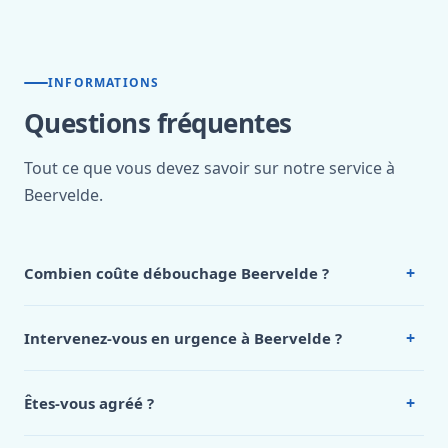
INFORMATIONS
Questions fréquentes
Tout ce que vous devez savoir sur notre service à
Beervelde.
+
Combien coûte débouchage Beervelde ?
Nos tarifs sont publics et figurent dans le
tableau des prix
de notre hub service. Pour un devis personnalisé à
+
Intervenez-vous en urgence à Beervelde ?
Beervelde, appelez le 0472 53 24 26.
Oui, 24h/7, y compris dimanches et jours fériés.
Intervention en moins de 45 minutes en zone urbaine.
+
Êtes-vous agréé ?
Oui. Sanichauffe est une entreprise enregistrée et assurée