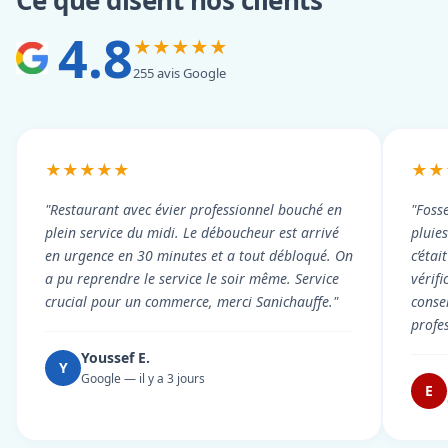
Ce que disent nos clients
4.8
★★★★★
255 avis Google
★★★★★
★★
"Restaurant avec évier professionnel bouché en
"Foss
plein service du midi. Le déboucheur est arrivé
pluie
en urgence en 30 minutes et a tout débloqué. On
c’éta
a pu reprendre le service le soir même. Service
vérif
crucial pour un commerce, merci Sanichauffe."
conse
profe
Youssef E.
Y
Google — il y a 3 jours
E