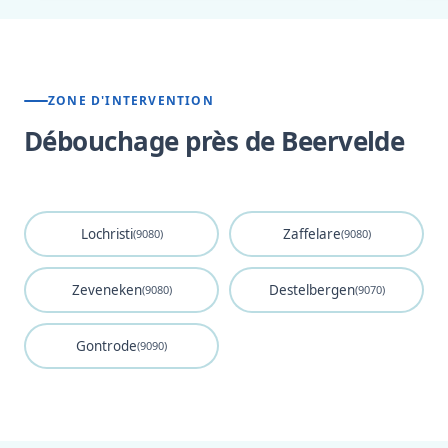
ZONE D'INTERVENTION
Débouchage près de Beervelde
Lochristi
Zaffelare
(9080)
(9080)
Zeveneken
Destelbergen
(9080)
(9070)
Gontrode
(9090)