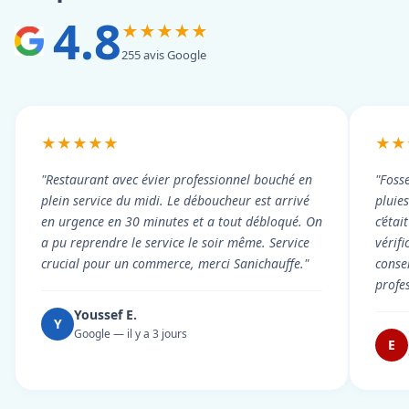
4.8
★★★★★
255 avis Google
★★★★★
★★
"Restaurant avec évier professionnel bouché en
"Foss
plein service du midi. Le déboucheur est arrivé
pluie
en urgence en 30 minutes et a tout débloqué. On
c’éta
a pu reprendre le service le soir même. Service
vérif
crucial pour un commerce, merci Sanichauffe."
conse
profe
Youssef E.
Y
Google — il y a 3 jours
E