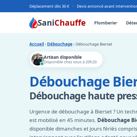
Déplacement dès 30 €
•
Devis annoncé avant interventio
Sani
Chauffe
Plomberie
Détec
▾
Accueil
›
Débouchage
› Débouchage Bierset
Artisan disponible
Disponible chez vous à 20h20
Débouchage Bier
Débouchage haute press
Urgence de débouchage à Bierset ? Un tech
est mobilisé en 45 minutes.
Débouchage Bi
disponible dimanches et jours fériés compri