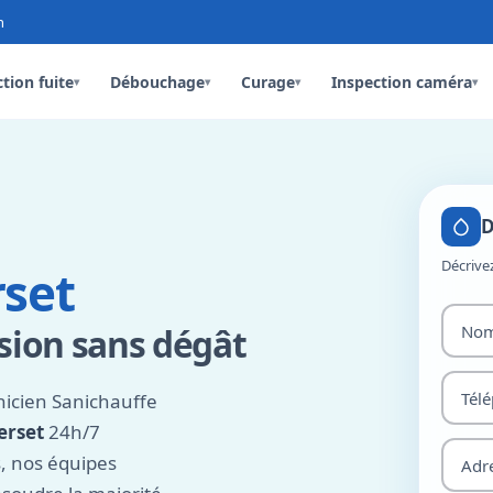
n
tion fuite
Débouchage
Curage
Inspection caméra
▾
▾
▾
▾
D
Décrive
set
ion sans dégât
nicien Sanichauffe
erset
24h/7
s, nos équipes