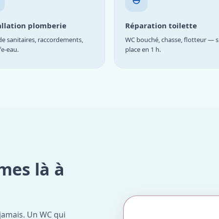
allation plomberie
Réparation toilette
e sanitaires, raccordements,
WC bouché, chasse, flotteur — s
fe-eau.
place en 1 h.
mes là à
jamais. Un WC qui