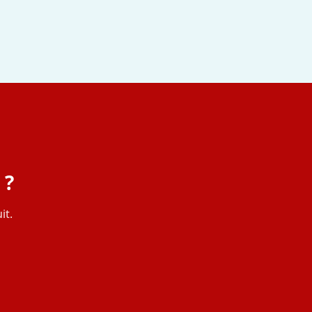
 ?
it.