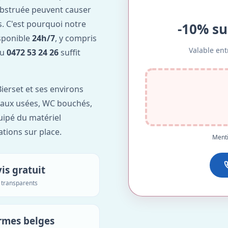
obstruée peuvent causer
. C'est pourquoi notre
-10% su
isponible
24h/7
, y compris
Valable ent
au
0472 53 24 26
suffit
ierset et ses environs
'eaux usées, WC bouchés,
uipé du matériel
ations sur place.
Menti
is gratuit
s transparents
rmes belges