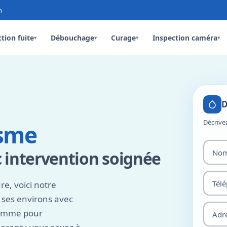
n
tion fuite
Débouchage
Curage
Inspection caméra
▾
▾
▾
▾
D
Décrive
sme
 intervention soignée
re, voici notre
ses environs avec
comme pour