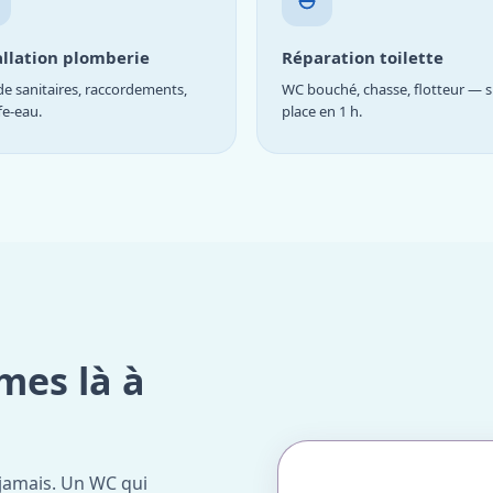
allation plomberie
Réparation toilette
e sanitaires, raccordements,
WC bouché, chasse, flotteur — s
fe-eau.
place en 1 h.
mes là à
jamais. Un WC qui