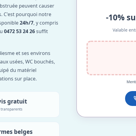
obstruée peuvent causer
. C'est pourquoi notre
-10% su
isponible
24h/7
, y compris
Valable ent
au
0472 53 24 26
suffit
iesme et ses environs
'eaux usées, WC bouchés,
uipé du matériel
ations sur place.
Menti
is gratuit
s transparents
rmes belges