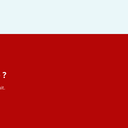
 ?
it.