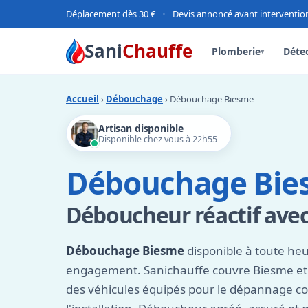
Déplacement dès 30 €
•
Devis annoncé avant interventio
Sani
Chauffe
Plomberie
Détec
▾
Accueil
›
Débouchage
› Débouchage Biesme
Artisan disponible
Disponible chez vous à 22h55
Débouchage Bie
Déboucheur réactif avec
Débouchage Biesme
disponible à toute heu
engagement. Sanichauffe couvre Biesme et 
des véhicules équipés pour le dépannage 