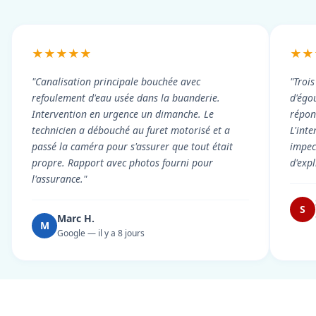
★★★★★
★★
"Canalisation principale bouchée avec
"Troi
refoulement d'eau usée dans la buanderie.
d'égou
Intervention en urgence un dimanche. Le
répond
technicien a débouché au furet motorisé et a
L'int
passé la caméra pour s'assurer que tout était
impec
propre. Rapport avec photos fourni pour
d'exp
l'assurance."
S
Marc H.
M
Google — il y a 8 jours