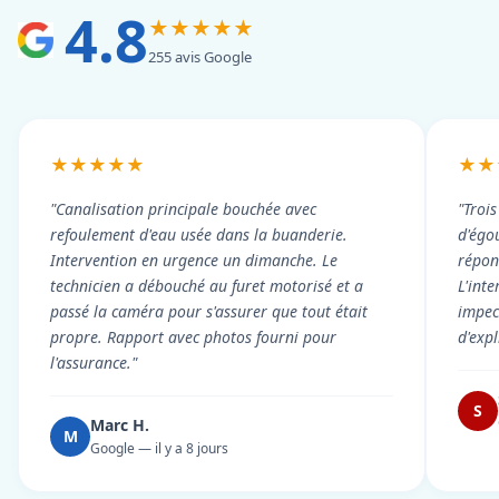
4.8
★★★★★
255 avis Google
★★★★★
★★
"Canalisation principale bouchée avec
"Troi
refoulement d'eau usée dans la buanderie.
d'égou
Intervention en urgence un dimanche. Le
répond
technicien a débouché au furet motorisé et a
L'int
passé la caméra pour s'assurer que tout était
impec
propre. Rapport avec photos fourni pour
d'exp
l'assurance."
S
Marc H.
M
Google — il y a 8 jours