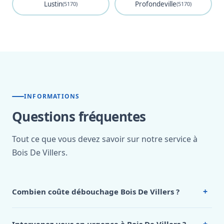
Lustin
Profondeville
(5170)
(5170)
INFORMATIONS
Questions fréquentes
Tout ce que vous devez savoir sur notre service à
Bois De Villers.
+
Combien coûte débouchage Bois De Villers ?
Nos tarifs sont publics et figurent dans le
tableau des prix
de notre hub service. Pour un devis personnalisé à Bois De