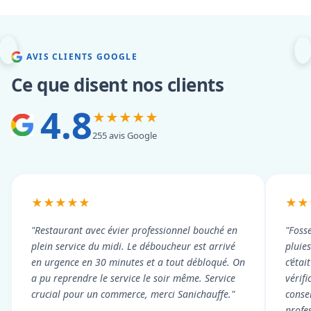
AVIS CLIENTS GOOGLE
Ce que disent nos clients
4.8
★★★★★
255 avis Google
★★★★★
★★
"Restaurant avec évier professionnel bouché en
"Foss
plein service du midi. Le déboucheur est arrivé
pluie
en urgence en 30 minutes et a tout débloqué. On
c’éta
a pu reprendre le service le soir même. Service
vérif
crucial pour un commerce, merci Sanichauffe."
conse
profe