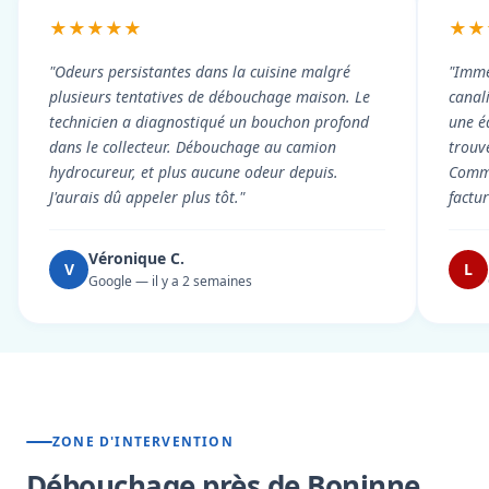
★★★★★
★★
"Odeurs persistantes dans la cuisine malgré
"Imme
plusieurs tentatives de débouchage maison. Le
canal
technicien a diagnostiqué un bouchon profond
une é
dans le collecteur. Débouchage au camion
trouv
hydrocureur, et plus aucune odeur depuis.
Commu
J'aurais dû appeler plus tôt."
factu
Véronique C.
V
L
Google — il y a 2 semaines
ZONE D'INTERVENTION
Débouchage près de Boninne