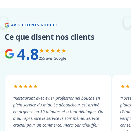
AVIS CLIENTS GOOGLE
Ce que disent nos clients
4.8
★★★★★
255 avis Google
★★★★★
★★
"Restaurant avec évier professionnel bouché en
"Foss
plein service du midi. Le déboucheur est arrivé
pluie
en urgence en 30 minutes et a tout débloqué. On
c’éta
a pu reprendre le service le soir même. Service
vérif
crucial pour un commerce, merci Sanichauffe."
conse