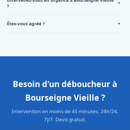
Intervenez-vous en urgence à Bourseigne Vieille
+
Bourseigne Vieille, appelez le 0472 53 24 26.
?
Oui, 24h/7, y compris dimanches et jours fériés.
Intervention en moins de 45 minutes en zone urbaine.
+
Êtes-vous agréé ?
Oui. Sanichauffe est une entreprise enregistrée et assurée
en responsabilité civile professionnelle. Nos techniciens
sont formés aux normes belges (NBN, CERGA, STS 62).
Besoin d'un déboucheur à
Bourseigne Vieille ?
Intervention en moins de 45 minutes, 24h/24,
7j/7. Devis gratuit.