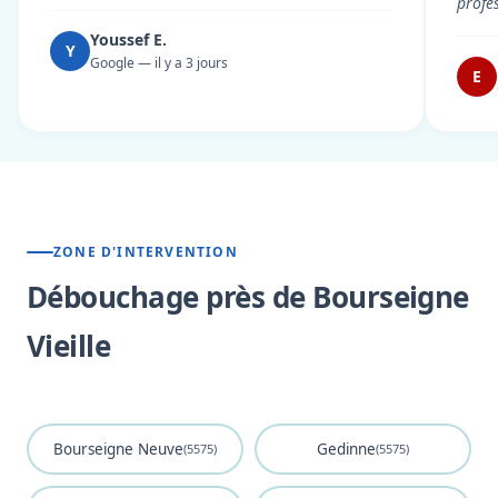
profe
Youssef E.
Y
Google — il y a 3 jours
E
ZONE D'INTERVENTION
Débouchage près de Bourseigne
Vieille
Bourseigne Neuve
Gedinne
(5575)
(5575)