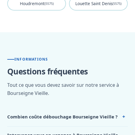
Houdremont
Louette Saint Denis
(5575)
(5575)
INFORMATIONS
Questions fréquentes
Tout ce que vous devez savoir sur notre service à
Bourseigne Vieille.
+
Combien coûte débouchage Bourseigne Vieille ?
Nos tarifs sont publics et figurent dans le
tableau des prix
de notre hub service. Pour un devis personnalisé à