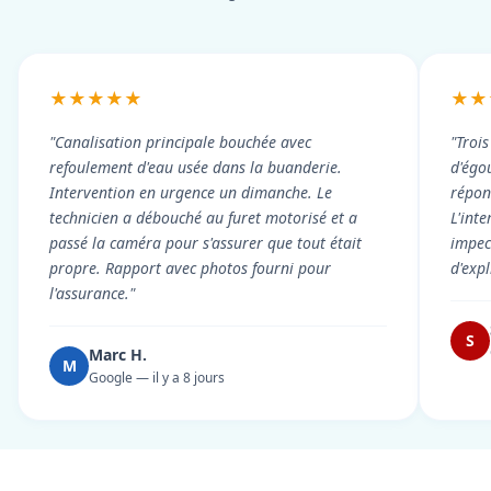
★★★★★
★★
"Canalisation principale bouchée avec
"Troi
refoulement d'eau usée dans la buanderie.
d'égou
Intervention en urgence un dimanche. Le
répond
technicien a débouché au furet motorisé et a
L'int
passé la caméra pour s'assurer que tout était
impec
propre. Rapport avec photos fourni pour
d'exp
l'assurance."
S
Marc H.
M
Google — il y a 8 jours