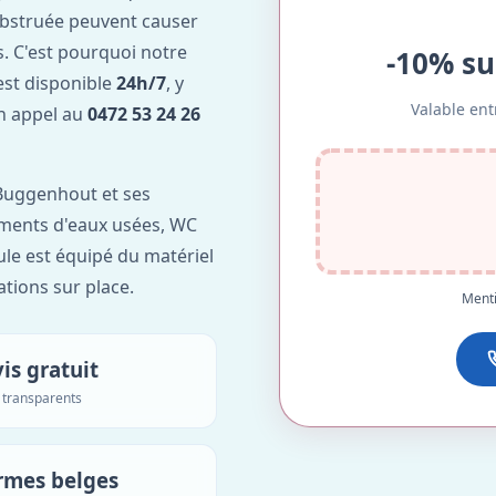
obstruée peuvent causer
. C'est pourquoi notre
-10% su
st disponible
24h/7
, y
Valable ent
Un appel au
0472 53 24 26
Buggenhout et ses
lements d'eaux usées, WC
ule est équipé du matériel
ations sur place.
Menti
is gratuit
s transparents
rmes belges