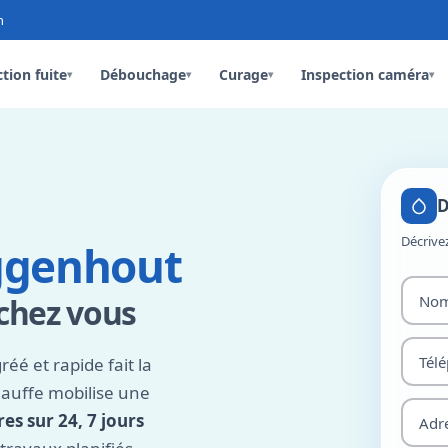
n
tion fuite
Débouchage
Curage
Inspection caméra
▾
▾
▾
▾
D
Décrive
ggenhout
chez vous
 et rapide fait la
hauffe mobilise une
es sur 24, 7 jours