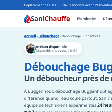
Déplacement dès 30 €
•
Devis annoncé avant interventio
Sani
Chauffe
Plomberie
Détec
▾
Accueil
›
Débouchage
› Débouchage Buggenhout
Artisan disponible
Disponible chez vous à 6h50
Débouchage Bu
Un déboucheur près de 
À Buggenhout, débouchage Buggenhout agréé
différence quand l'eau coule partout. Sanic
équipe de techniciens expérimentés
24 heur