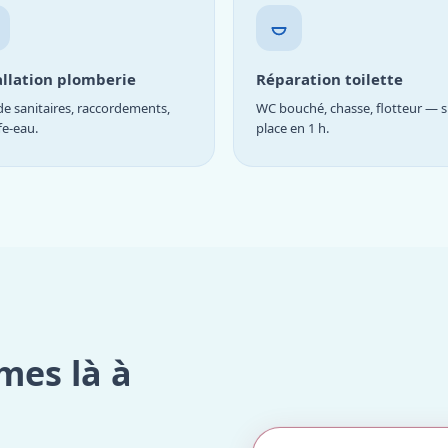
allation plomberie
Réparation toilette
e sanitaires, raccordements,
WC bouché, chasse, flotteur — s
fe-eau.
place en 1 h.
mes là à