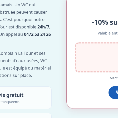
jamais. Un WC qui
obstruée peuvent causer
. C'est pourquoi notre
-10% su
our est disponible
24h/7
,
Valable ent
. Un appel au
0472 53 24 26
omblain La Tour et ses
lements d'eaux usées, WC
ule est équipé du matériel
ations sur place.
Menti
is gratuit
s transparents