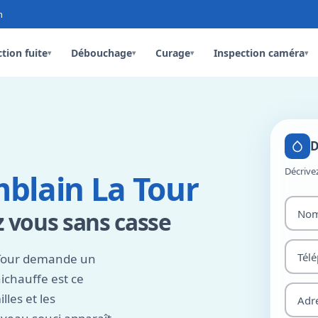
n
tion fuite
Débouchage
Curage
Inspection caméra
▾
▾
▾
▾
D
Décrive
lain La Tour
 vous sans casse
Tour demande un
nichauffe est ce
lles et les