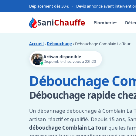
Déplacement dès 30 €
•
Devis annoncé avant interventio
Sani
Chauffe
Plomberie
Détec
▾
Accueil
›
Débouchage
› Débouchage Comblain La Tour
Artisan disponible
Disponible chez vous à 22h20
Débouchage Comb
Débouchage rapide chez
Un dépannage débouchage à Comblain La 
artisan réactif et qualifié. Depuis 15 ans, Sa
débouchage Comblain La Tour
que les fami