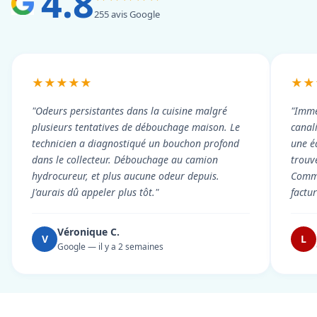
4.8
255 avis Google
★★★★★
★★
"Odeurs persistantes dans la cuisine malgré
"Imme
plusieurs tentatives de débouchage maison. Le
canal
technicien a diagnostiqué un bouchon profond
une é
dans le collecteur. Débouchage au camion
trouv
hydrocureur, et plus aucune odeur depuis.
Commu
J'aurais dû appeler plus tôt."
factu
Véronique C.
V
L
Google — il y a 2 semaines