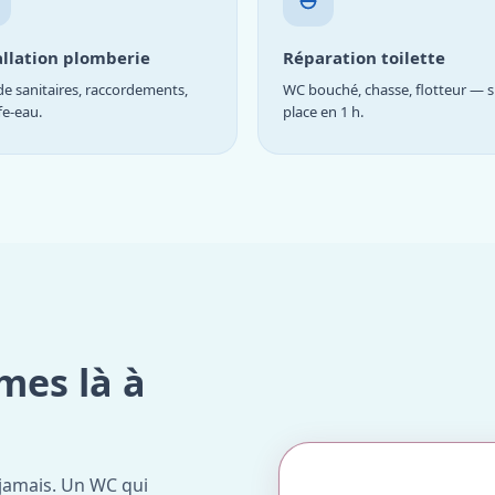
allation plomberie
Réparation toilette
e sanitaires, raccordements,
WC bouché, chasse, flotteur — s
fe-eau.
place en 1 h.
mes là à
jamais. Un WC qui