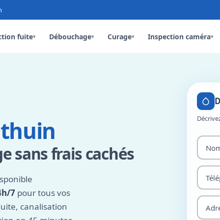
n
tion fuite
Débouchage
Curage
Inspection caméra
▾
▾
▾
▾
D
Décrive
thuin
 sans frais cachés
sponible
4h/7
pour tous vos
ite, canalisation