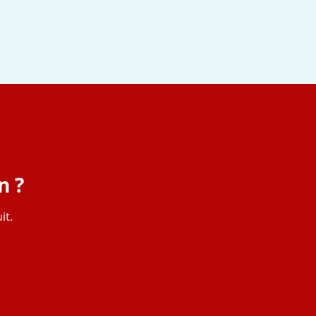
n ?
it.