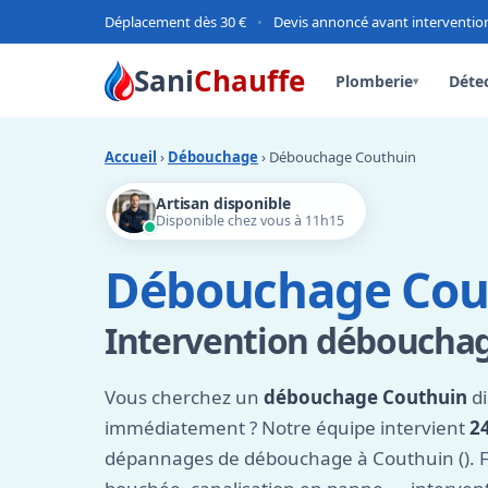
Déplacement dès 30 €
•
Devis annoncé avant interventio
Sani
Chauffe
Plomberie
Détec
▾
Accueil
›
Débouchage
› Débouchage Couthuin
Artisan disponible
Disponible chez vous à 11h15
Débouchage Cou
Intervention débouchage
Vous cherchez un
débouchage Couthuin
di
immédiatement ? Notre équipe intervient
2
dépannages de débouchage à Couthuin (). Fu