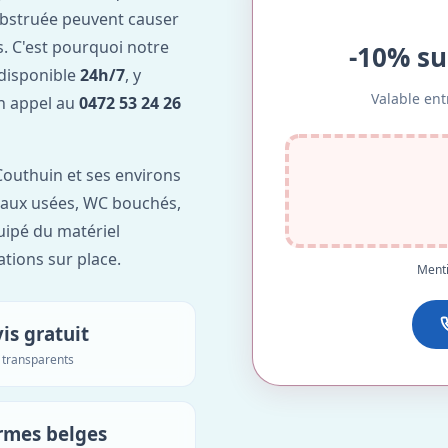
obstruée peuvent causer
. C'est pourquoi notre
-10% su
disponible
24h/7
, y
Valable ent
Un appel au
0472 53 24 26
outhuin et ses environs
'eaux usées, WC bouchés,
uipé du matériel
ations sur place.
Menti
is gratuit
s transparents
rmes belges