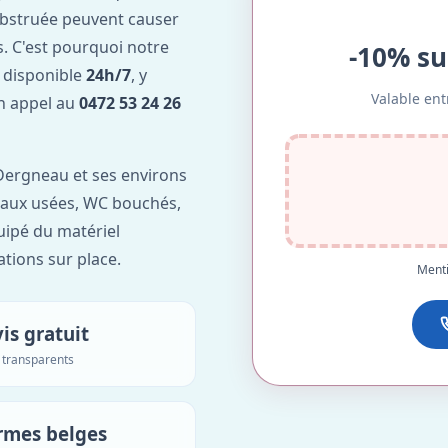
obstruée peuvent causer
. C'est pourquoi notre
-10% su
 disponible
24h/7
, y
Valable ent
Un appel au
0472 53 24 26
Dergneau et ses environs
'eaux usées, WC bouchés,
uipé du matériel
ations sur place.
Menti
is gratuit
s transparents
rmes belges