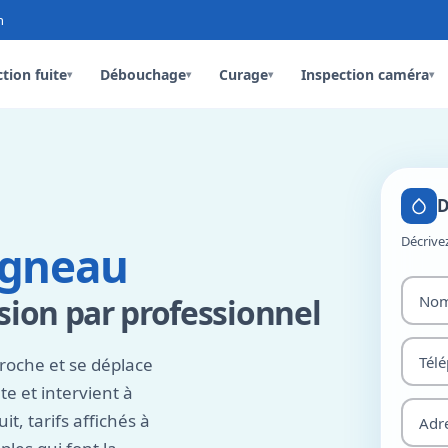
n
tion fuite
Débouchage
Curage
Inspection caméra
▾
▾
▾
▾
D
Décrive
rgneau
ion par professionnel
roche et se déplace
e et intervient à
, tarifs affichés à