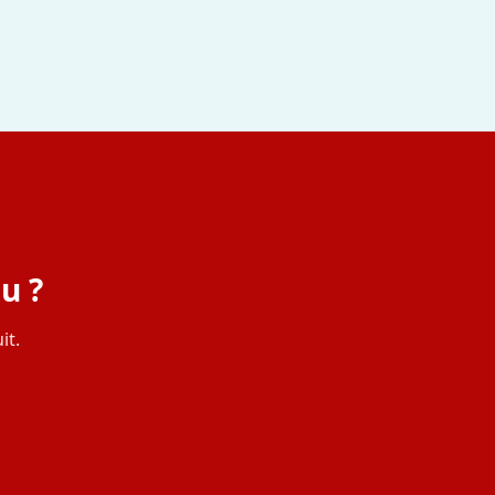
u ?
it.