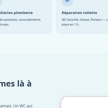
allation plomberie
Réparation toilette
e sanitaires, raccordements,
WC bouché, chasse, flotteur — s
fe-eau.
place en 1 h.
mes là à
jamais. Un WC qui