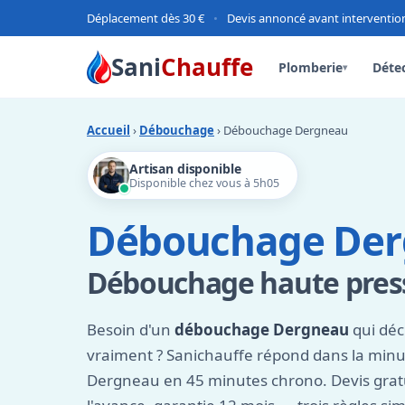
Déplacement dès 30 €
•
Devis annoncé avant interventio
Sani
Chauffe
Plomberie
Détec
▾
Accueil
›
Débouchage
› Débouchage Dergneau
Artisan disponible
Disponible chez vous à 5h05
Débouchage De
Débouchage haute press
Besoin d'un
débouchage Dergneau
qui déc
vraiment ? Sanichauffe répond dans la minut
Dergneau en 45 minutes chrono. Devis gratuit