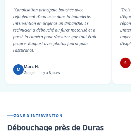
"Canalisation principale bouchée avec
"Troi
refoulement d'eau usée dans la buanderie.
d'égou
Intervention en urgence un dimanche. Le
répond
technicien a débouché au furet motorisé et a
L'int
passé la caméra pour s'assurer que tout était
impec
propre. Rapport avec photos fourni pour
d'exp
l'assurance."
S
Marc H.
M
Google — il y a 8 jours
ZONE D'INTERVENTION
Débouchage près de Duras