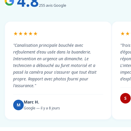
4.8
255 avis Google
★★★★★
★★
"Canalisation principale bouchée avec
"Troi
refoulement d'eau usée dans la buanderie.
d'égou
Intervention en urgence un dimanche. Le
répond
technicien a débouché au furet motorisé et a
L'int
passé la caméra pour s'assurer que tout était
impec
propre. Rapport avec photos fourni pour
d'exp
l'assurance."
S
Marc H.
M
Google — il y a 8 jours