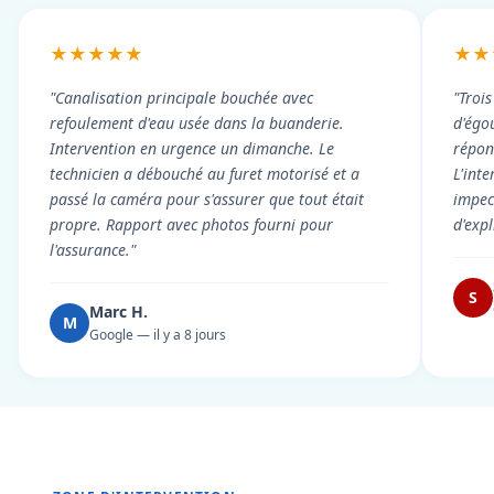
★★★★★
★★
"Canalisation principale bouchée avec
"Troi
refoulement d'eau usée dans la buanderie.
d'égou
Intervention en urgence un dimanche. Le
répond
technicien a débouché au furet motorisé et a
L'int
passé la caméra pour s'assurer que tout était
impec
propre. Rapport avec photos fourni pour
d'exp
l'assurance."
S
Marc H.
M
Google — il y a 8 jours