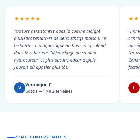
★★★★★
★★
"Odeurs persistantes dans la cuisine malgré
"Imme
plusieurs tentatives de débouchage maison. Le
canal
technicien a diagnostiqué un bouchon profond
une é
dans le collecteur. Débouchage au camion
trouv
hydrocureur, et plus aucune odeur depuis.
Commu
J'aurais dû appeler plus tôt."
factu
Véronique C.
V
L
Google — il y a 2 semaines
ZONE D'INTERVENTION