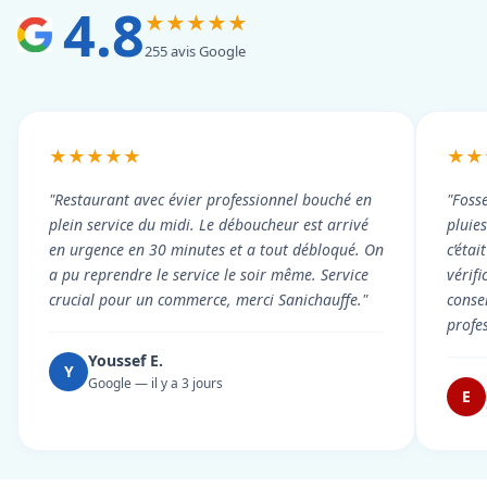
4.8
★★★★★
255 avis Google
★★★★★
★★
"Restaurant avec évier professionnel bouché en
"Foss
plein service du midi. Le déboucheur est arrivé
pluie
en urgence en 30 minutes et a tout débloqué. On
c’éta
a pu reprendre le service le soir même. Service
vérif
crucial pour un commerce, merci Sanichauffe."
conse
profe
Youssef E.
Y
Google — il y a 3 jours
E