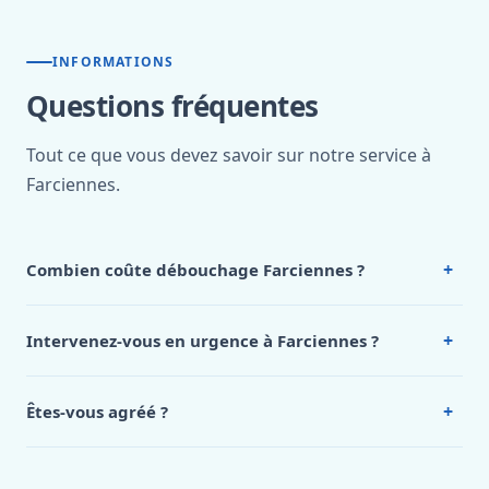
INFORMATIONS
Questions fréquentes
Tout ce que vous devez savoir sur notre service à
Farciennes.
+
Combien coûte débouchage Farciennes ?
Nos tarifs sont publics et figurent dans le
tableau des prix
de notre hub service. Pour un devis personnalisé à
+
Intervenez-vous en urgence à Farciennes ?
Farciennes, appelez le 0472 53 24 26.
Oui, 24h/7, y compris dimanches et jours fériés.
Intervention en moins de 45 minutes en zone urbaine.
+
Êtes-vous agréé ?
Oui. Sanichauffe est une entreprise enregistrée et assurée
en responsabilité civile professionnelle. Nos techniciens