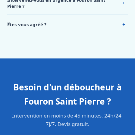
Intervenez-vous en urgence à Fouron Saint
+
Saint Pierre, appelez le 0472 53 24 26.
Pierre ?
Oui, 24h/7, y compris dimanches et jours fériés.
Intervention en moins de 45 minutes en zone urbaine.
+
Êtes-vous agréé ?
Oui. Sanichauffe est une entreprise enregistrée et assurée
en responsabilité civile professionnelle. Nos techniciens
sont formés aux normes belges (NBN, CERGA, STS 62).
Besoin d'un déboucheur à
Fouron Saint Pierre ?
Intervention en moins de 45 minutes, 24h/24,
7j/7. Devis gratuit.