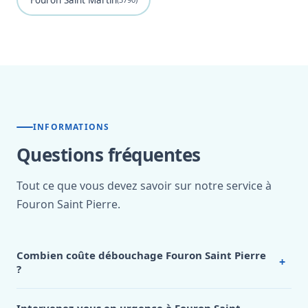
Fouron Saint Martin
INFORMATIONS
Questions fréquentes
Tout ce que vous devez savoir sur notre service à
Fouron Saint Pierre.
Combien coûte débouchage Fouron Saint Pierre
+
?
Nos tarifs sont publics et figurent dans le
tableau des prix
de notre hub service. Pour un devis personnalisé à Fouron