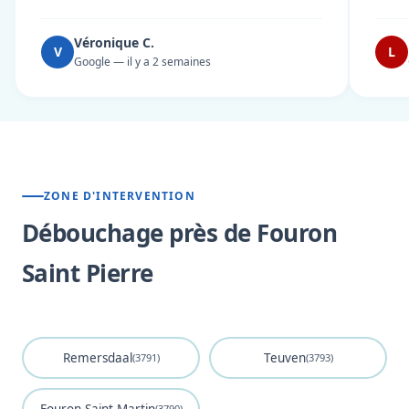
Véronique C.
V
L
Google — il y a 2 semaines
ZONE D'INTERVENTION
Débouchage près de Fouron
Saint Pierre
Remersdaal
Teuven
(3791)
(3793)
(3790)