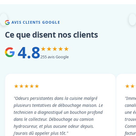
AVIS CLIENTS GOOGLE
Ce que disent nos clients
4.8
★★★★★
255 avis Google
★★★★★
★★
"Odeurs persistantes dans la cuisine malgré
"Imme
plusieurs tentatives de débouchage maison. Le
canal
technicien a diagnostiqué un bouchon profond
une é
dans le collecteur. Débouchage au camion
trouv
hydrocureur, et plus aucune odeur depuis.
Commu
J'aurais dû appeler plus tôt."
factu