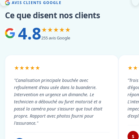
AVIS CLIENTS GOOGLE
Ce que disent nos clients
4.8
★★★★★
255 avis Google
★★★★★
★★
"Canalisation principale bouchée avec
"Troi
refoulement d'eau usée dans la buanderie.
d'égou
Intervention en urgence un dimanche. Le
répond
technicien a débouché au furet motorisé et a
L'int
passé la caméra pour s'assurer que tout était
impec
propre. Rapport avec photos fourni pour
d'exp
l'assurance."
S