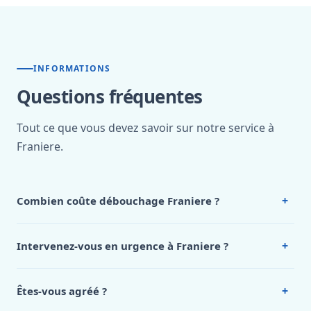
INFORMATIONS
Questions fréquentes
Tout ce que vous devez savoir sur notre service à
Franiere.
+
Combien coûte débouchage Franiere ?
Nos tarifs sont publics et figurent dans le
tableau des prix
de notre hub service. Pour un devis personnalisé à
+
Intervenez-vous en urgence à Franiere ?
Franiere, appelez le 0472 53 24 26.
Oui, 24h/7, y compris dimanches et jours fériés.
Intervention en moins de 45 minutes en zone urbaine.
+
Êtes-vous agréé ?
Oui. Sanichauffe est une entreprise enregistrée et assurée