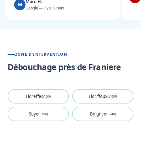
Marc H.
M
Google — il y a 8 jours
ZONE D'INTERVENTION
Débouchage près de Franiere
Floreffe
Floriffoux
(5150)
(5150)
Soye
Boignee
(5150)
(5140)