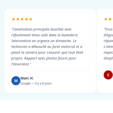
★★★★★
★★
"Canalisation principale bouchée avec
"Troi
refoulement d'eau usée dans la buanderie.
d'égou
Intervention en urgence un dimanche. Le
répond
technicien a débouché au furet motorisé et a
L'int
passé la caméra pour s'assurer que tout était
impec
propre. Rapport avec photos fourni pour
d'exp
l'assurance."
S
Marc H.
M
Google — il y a 8 jours