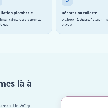
allation plomberie
Réparation toilette
e sanitaires, raccordements,
WC bouché, chasse, flotteur — s
fe-eau.
place en 1 h.
mes là à
jamais. Un WC qui