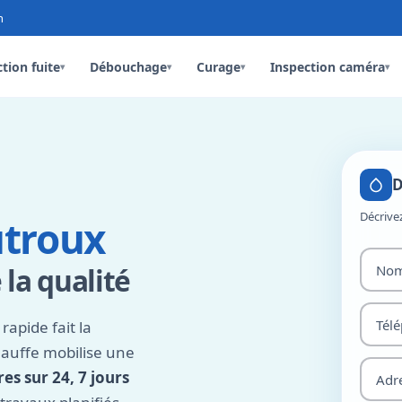
n
tion fuite
Débouchage
Curage
Inspection caméra
▾
▾
▾
▾
D
Décrive
troux
la qualité
apide fait la
hauffe mobilise une
es sur 24, 7 jours