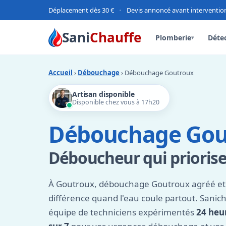
Déplacement dès 30 €
•
Devis annoncé avant interventio
Sani
Chauffe
Plomberie
Détec
▾
Accueil
›
Débouchage
› Débouchage Goutroux
Artisan disponible
Disponible chez vous à 17h20
Débouchage Gou
Déboucheur qui priorise 
À Goutroux, débouchage Goutroux agréé et r
différence quand l'eau coule partout. Sanic
équipe de techniciens expérimentés
24 heur