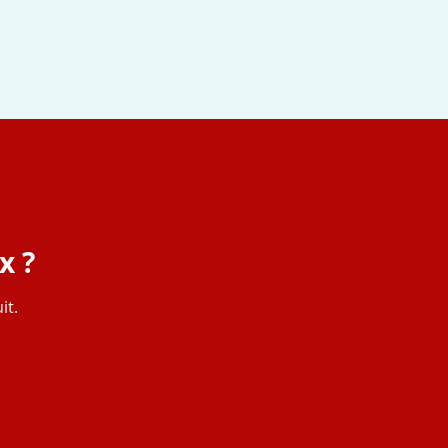
x ?
it.