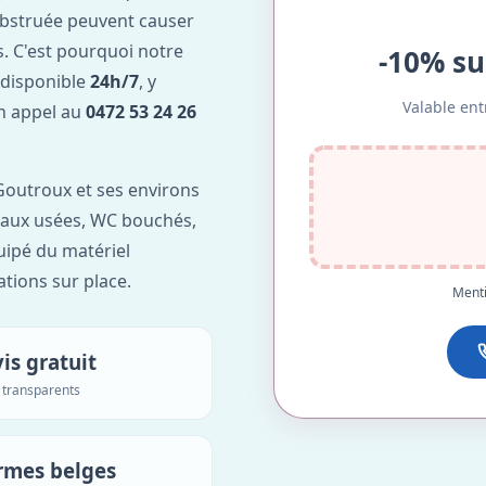
obstruée peuvent causer
. C'est pourquoi notre
-10% su
 disponible
24h/7
, y
Valable ent
Un appel au
0472 53 24 26
outroux et ses environs
'eaux usées, WC bouchés,
uipé du matériel
ations sur place.
Menti
is gratuit
s transparents
rmes belges