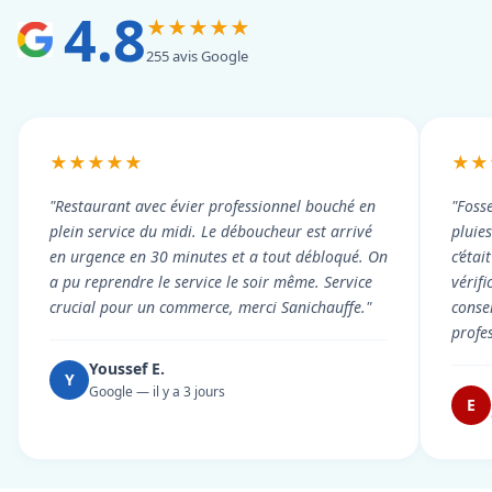
4.8
★★★★★
255 avis Google
★★★★★
★★
"Restaurant avec évier professionnel bouché en
"Foss
plein service du midi. Le déboucheur est arrivé
pluie
en urgence en 30 minutes et a tout débloqué. On
c’éta
a pu reprendre le service le soir même. Service
vérif
crucial pour un commerce, merci Sanichauffe."
conse
profe
Youssef E.
Y
Google — il y a 3 jours
E