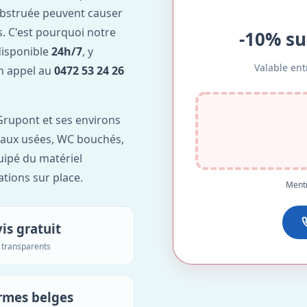
obstruée peuvent causer
. C'est pourquoi notre
-10% su
disponible
24h/7
, y
Valable ent
Un appel au
0472 53 24 26
rupont et ses environs
'eaux usées, WC bouchés,
uipé du matériel
ations sur place.
Menti
is gratuit
s transparents
rmes belges