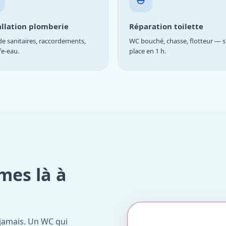
allation plomberie
Réparation toilette
e sanitaires, raccordements,
WC bouché, chasse, flotteur — s
fe-eau.
place en 1 h.
mes là à
jamais. Un WC qui