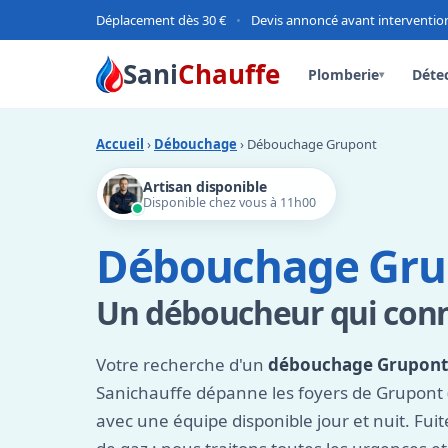
Déplacement dès 30 €
•
Devis annoncé avant interventio
Sani
Chauffe
Plomberie
Détec
▾
Accueil
›
Débouchage
› Débouchage Grupont
Artisan disponible
Disponible chez vous à 11h00
Débouchage Gru
Un déboucheur qui conna
Votre recherche d'un
débouchage Grupont
Sanichauffe dépanne les foyers de Grupont (
avec une équipe disponible jour et nuit. Fui