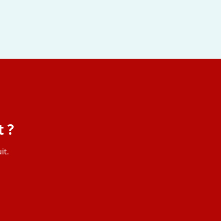
 ?
it.