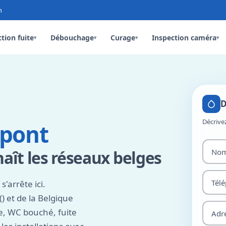
n
tion fuite
Débouchage
Curage
Inspection caméra
▾
▾
▾
▾
D
Décrive
pont
ît les réseaux belges
s'arrête ici.
) et de la Belgique
te, WC bouché, fuite