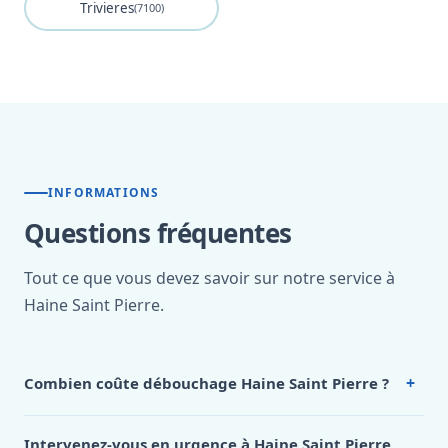
Trivieres
(7100)
INFORMATIONS
Questions fréquentes
Tout ce que vous devez savoir sur notre service à
Haine Saint Pierre.
+
Combien coûte débouchage Haine Saint Pierre ?
Nos tarifs sont publics et figurent dans le
tableau des prix
de notre hub service. Pour un devis personnalisé à Haine
Intervenez-vous en urgence à Haine Saint Pierre