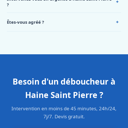
+
Saint Pierre, appelez le 0472 53 24 26.
?
Oui, 24h/7, y compris dimanches et jours fériés.
Intervention en moins de 45 minutes en zone urbaine.
+
Êtes-vous agréé ?
Oui. Sanichauffe est une entreprise enregistrée et assurée
en responsabilité civile professionnelle. Nos techniciens
sont formés aux normes belges (NBN, CERGA, STS 62).
Besoin d'un déboucheur à
Haine Saint Pierre ?
Intervention en moins de 45 minutes, 24h/24,
7j/7. Devis gratuit.