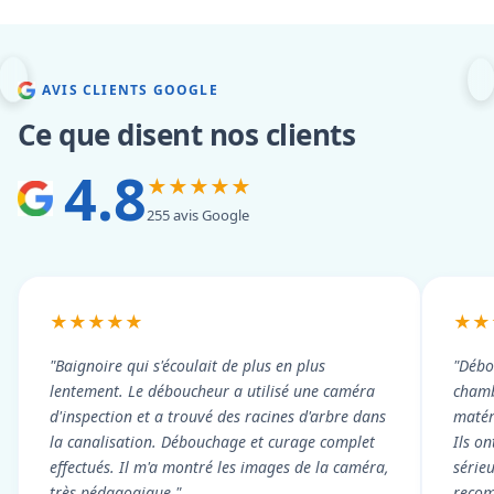
AVIS CLIENTS GOOGLE
Ce que disent nos clients
4.8
★★★★★
255 avis Google
★★★★★
★★
"Baignoire qui s'écoulait de plus en plus
"Débo
lentement. Le déboucheur a utilisé une caméra
chambr
d'inspection et a trouvé des racines d'arbre dans
matér
la canalisation. Débouchage et curage complet
Ils on
effectués. Il m'a montré les images de la caméra,
série
très pédagogique."
reco