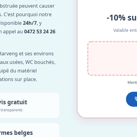
obstruée peuvent causer
. C'est pourquoi notre
-10% su
disponible
24h/7
, y
Valable ent
Un appel au
0472 53 24 26
arveng et ses environs
'eaux usées, WC bouchés,
uipé du matériel
ations sur place.
Menti
is gratuit
s transparents
rmes belges