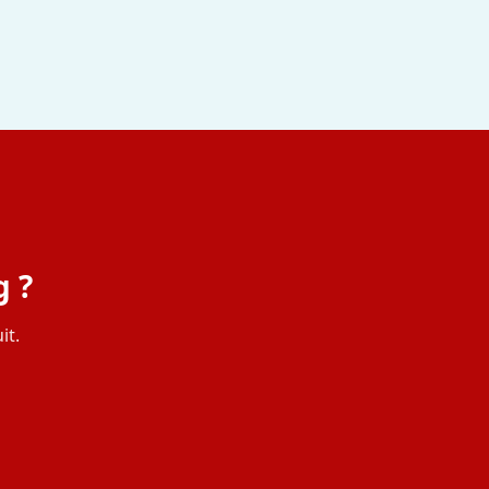
 ?
it.