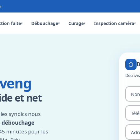
n
tion fuite
Débouchage
Curage
Inspection caméra
▾
▾
▾
▾
D
Décrive
veng
de et net
les syndics nous
,
débouchage
 45 minutes pour les