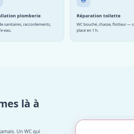
allation plomberie
Réparation toilette
e sanitaires, raccordements,
WC bouché, chasse, flotteur — s
fe-eau.
place en 1 h.
mes là à
jamais. Un WC qui