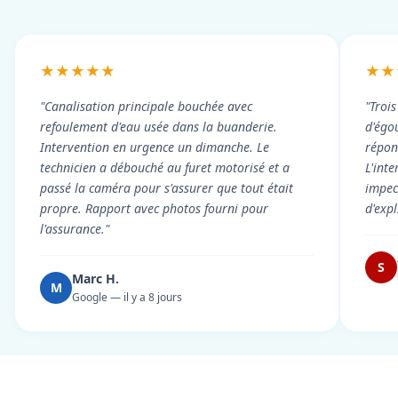
★★★★★
★★
"Canalisation principale bouchée avec
"Troi
refoulement d'eau usée dans la buanderie.
d'égou
Intervention en urgence un dimanche. Le
répond
technicien a débouché au furet motorisé et a
L'int
passé la caméra pour s'assurer que tout était
impec
propre. Rapport avec photos fourni pour
d'exp
l'assurance."
S
Marc H.
M
Google — il y a 8 jours